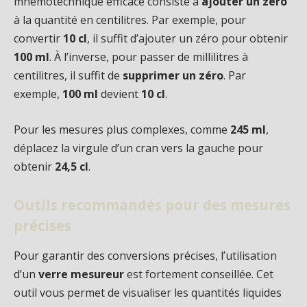
mnémotechnique efficace consiste à
ajouter un zéro
à la quantité en centilitres. Par exemple, pour
convertir
10 cl
, il suffit d’ajouter un zéro pour obtenir
100 ml
. À l’inverse, pour passer de millilitres à
centilitres, il suffit de
supprimer un zéro
. Par
exemple,
100 ml
devient
10 cl
.
Pour les mesures plus complexes, comme
245 ml
,
déplacez la virgule d’un cran vers la gauche pour
obtenir
24,5 cl
.
Outils recommandés pour des mesures
précises
Pour garantir des conversions précises, l’utilisation
d’un
verre mesureur
est fortement conseillée. Cet
outil vous permet de visualiser les quantités liquides