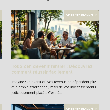
E
VIE PROFESSIONNELLE
Iroko Zen devenir rentier : Découvrez
comment réussir facilement
Imaginez un avenir où vos revenus ne dépendent plus
é
d’un emploi traditionnel, mais de vos investissements
judicieusement placés. C’est là…
E
VIE PROFESSIONNELLE