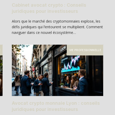
Cabinet avocat crypto : Conseils
juridiques pour investisseurs
Alors que le marché des cryptomonnaies explose, les
défis juridiques qui l’entourent se multiplient. Comment
naviguer dans ce nouvel écosystème…
E
VIE PROFESSIONNELLE
Avocat crypto monnaie Lyon : conseils
juridiques pour investisseurs