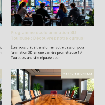
Programme ecole animation 3D
Toulouse : Découvrez notre cursus !
it
Êtes-vous prêt à transformer votre passion pour
en
l’animation 3D en une carrière prometteuse ? À
Toulouse, une ville réputée pour…
E
VIE PROFESSIONNELLE