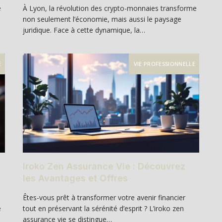
e
À Lyon, la révolution des crypto-monnaies transforme
non seulement l’économie, mais aussi le paysage
juridique. Face à cette dynamique, la…
E
VIE PROFESSIONNELLE
Iroko Zen Assurance Vie : Découvrez
les Avantages et Offres
Êtes-vous prêt à transformer votre avenir financier
e
tout en préservant la sérénité d’esprit ? L’iroko zen
assurance vie se distingue…