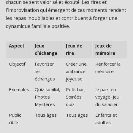
chacun se sent valorisé et écouté. Les rires et
l’improvisation qui émergent de ces moments rendent
les repas inoubliables et contribuent à forger une
dynamique familiale positive.
Aspect
Jeux
Jeux de
Jeux de
d’échange
rire
mémoire
Objectif
Favoriser
Créer une
Renforcer la
les
ambiance
mémoire
échanges
joyeuse
Exemples
Quiz familial,
Petit bac,
Je pars en
Photos
Soirées
voyage, Jeu
Mystères
quiz
du saladier
Public
Tous âges
Tous âges
Enfants et
cible
adultes