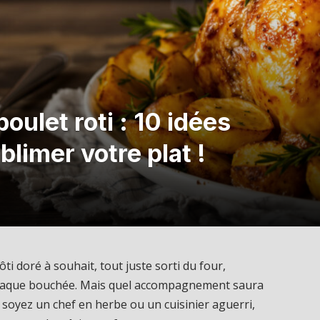
let roti : 10 idées
blimer votre plat !
i doré à souhait, tout juste sorti du four,
chaque bouchée. Mais quel accompagnement saura
soyez un chef en herbe ou un cuisinier aguerri,