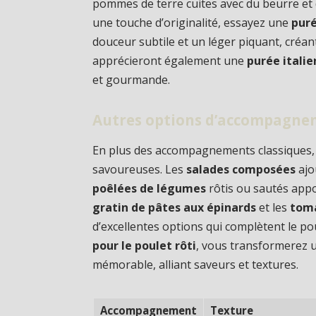
pommes de terre cuites avec du beurre et 
une touche d’originalité, essayez une
puré
douceur subtile et un léger piquant, créant
apprécieront également une
purée itali
et gourmande.
Autres options d’accompagn
En plus des accompagnements classiques, 
savoureuses. Les
salades composées
ajo
poêlées de légumes
rôtis ou sautés appo
gratin de pâtes aux épinards
et les
toma
d’excellentes options qui complètent le pou
pour le poulet rôti
, vous transformerez u
mémorable, alliant saveurs et textures.
Accompagnement
Texture