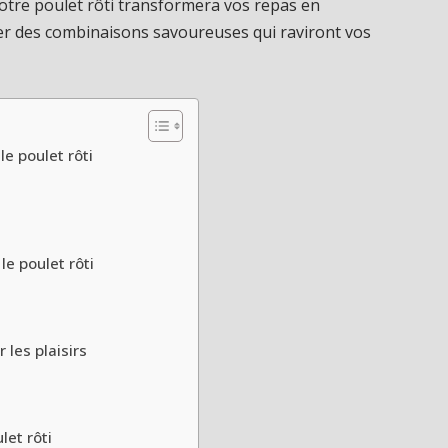
votre poulet rôti transformera vos repas en
rer des combinaisons savoureuses qui raviront vos
e poulet rôti
e poulet rôti
les plaisirs
et rôti