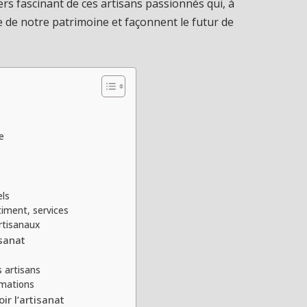
rs fascinant de ces artisans passionnés qui, à
re de notre patrimoine et façonnent le futur de
e
els
iment, services
rtisanaux
isanat
 artisans
rmations
ir l’artisanat