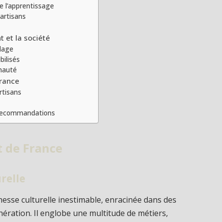
e l’apprentissage
 artisans
t et la société
llage
bilisés
nauté
France
rtisans
 recommandations
t de France
relle
esse culturelle inestimable, enracinée dans des
nération. Il englobe une multitude de métiers,