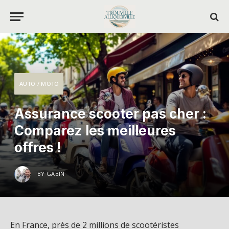
AUTO / MOTO
Assurance scooter pas cher :
Comparez les meilleures
offres !
BY
GABIN
En France, près de 2 millions de scootéristes