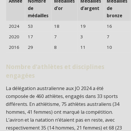
Année
Nombre
Médailles
Médailles
Médailles
de
d’or
d’argent
de
médailles
bronze
2024
53
18
19
16
2020
17
7
3
7
2016
29
8
11
10
Nombre d’athlètes et disciplines
engagées
La délégation australienne aux JO 2024 a été
composée de 460 athlètes, engagés dans 33 sports
différents. En athlétisme, 75 athlètes australiens (34
hommes, 41 femmes) ont marqué la compétition.
L’aviron et la natation n’étaient pas en reste, avec
respectivement 35 (14 hommes, 21 femmes) et 68 (23