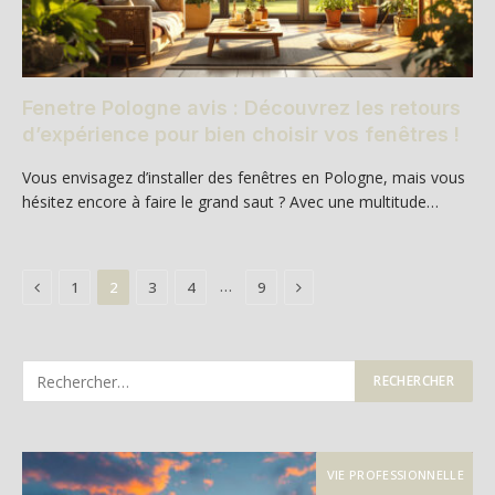
Fenetre Pologne avis : Découvrez les retours
d’expérience pour bien choisir vos fenêtres !
Vous envisagez d’installer des fenêtres en Pologne, mais vous
hésitez encore à faire le grand saut ? Avec une multitude…
Previous
Next
…
1
2
3
4
9
VIE PROFESSIONNELLE