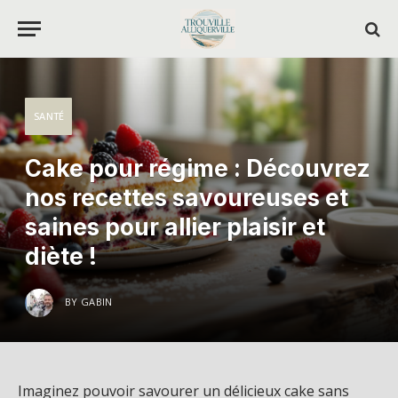
SANTÉ
Cake pour régime : Découvrez
nos recettes savoureuses et
saines pour allier plaisir et
diète !
BY
GABIN
Imaginez pouvoir savourer un délicieux cake sans