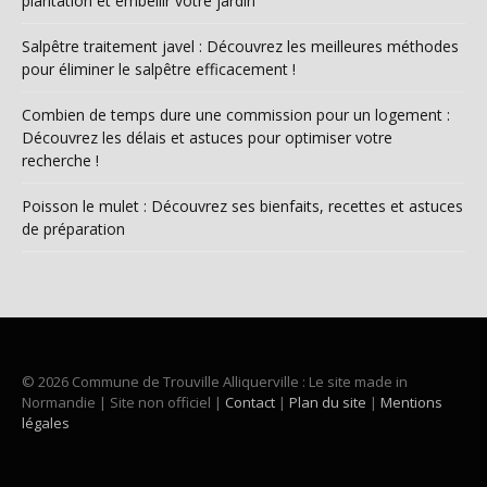
plantation et embellir votre jardin
Salpêtre traitement javel : Découvrez les meilleures méthodes
pour éliminer le salpêtre efficacement !
Combien de temps dure une commission pour un logement :
Découvrez les délais et astuces pour optimiser votre
recherche !
Poisson le mulet : Découvrez ses bienfaits, recettes et astuces
de préparation
© 2026 Commune de Trouville Alliquerville : Le site made in
Normandie | Site non officiel |
Contact
|
Plan du site
|
Mentions
légales