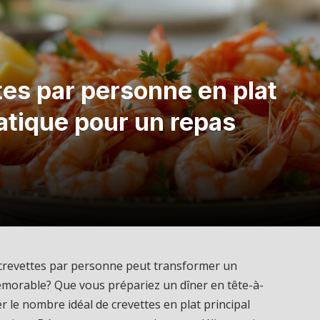
es par personne en plat
ratique pour un repas
e crevettes par personne peut transformer un
émorable? Que vous prépariez un dîner en tête-à-
r le nombre idéal de crevettes en plat principal