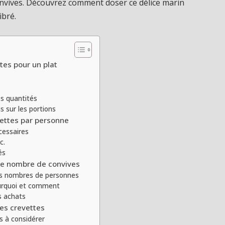
 convives. Découvrez comment doser ce délice marin
ibré.
es pour un plat
s quantités
s sur les portions
vettes par personne
cessaires
c.
és
 le nombre de convives
nts nombres de personnes
ourquoi et comment
es achats
des crevettes
es à considérer