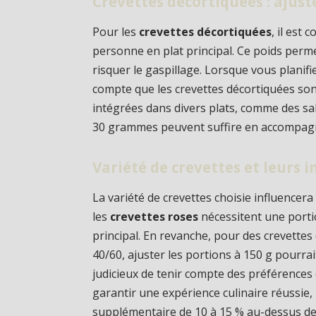
Crevettes décortiquées : ajus
Pour les
crevettes décortiquées
, il est
personne en plat principal. Ce poids perm
risquer le gaspillage. Lorsque vous planifie
compte que les crevettes décortiquées son
intégrées dans divers plats, comme des sal
30 grammes peuvent suffire en accompa
Variété de crevettes et leurs i
La variété de crevettes choisie influencer
les
crevettes roses
nécessitent une porti
principal. En revanche, pour des crevettes d
40/60, ajuster les portions à 150 g pourrait
judicieux de tenir compte des préférences 
garantir une expérience culinaire réussie, 
supplémentaire de 10 à 15 % au-dessus de