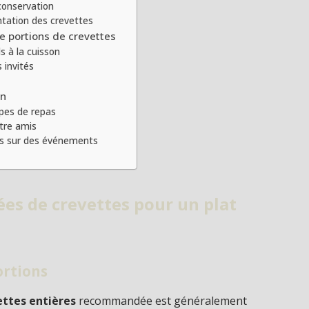
 conservation
tation des crevettes
 de portions de crevettes
s à la cuisson
 invités
on
ypes de repas
ntre amis
és sur des événements
es de crevettes pour un plat
ortions
ettes entières
recommandée est généralement