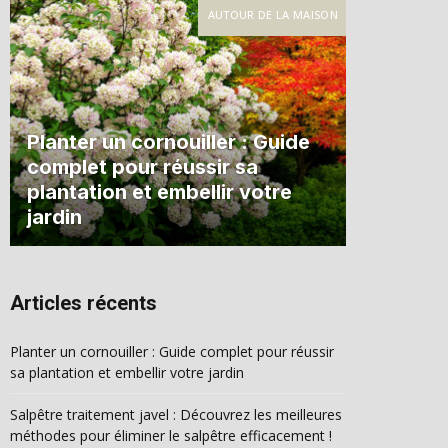
AUTOUR DE LA MAISON
Planter un cornouiller : Guide
complet pour réussir sa
plantation et embellir votre
jardin
Articles récents
Planter un cornouiller : Guide complet pour réussir
sa plantation et embellir votre jardin
Salpêtre traitement javel : Découvrez les meilleures
méthodes pour éliminer le salpêtre efficacement !