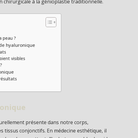
 chirurgicale à la génioplastie traditionnelle.
a peau ?
ide hyaluronique
tats
ient visibles
 ?
ronique
résultats
ronique
turellement présente dans notre corps,
es tissus conjonctifs. En médecine esthétique, il