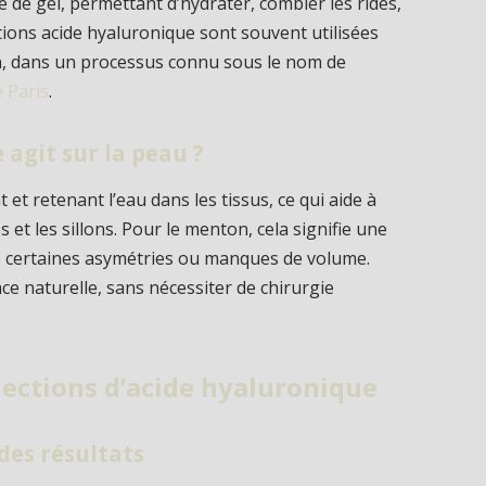
e de gel, permettant d’hydrater, combler les rides,
ctions acide hyaluronique sont souvent utilisées
, dans un processus connu sous le nom de
e Paris
.
agit sur la peau ?
t et retenant l’eau dans les tissus, ce qui aide à
s et les sillons. Pour le menton, cela signifie une
de certaines asymétries ou manques de volume.
e naturelle, sans nécessiter de chirurgie
jections d’acide hyaluronique
des résultats