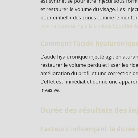
est synthétisé pour être injecté sous form
et restaurer le volume du visage. Les inje
pour embellir des zones comme le menton
jawline contouring à la clinique Spontini d
Comment l’acide hyaluronique 
L’acide hyaluronique injecté agit en attiran
restaurer le volume perdu et lisser les ride
amélioration du profil et une correction 
L’effet est immédiat et donne une apparenc
invasive.
Durée des résultats des in
Facteurs influençant la durée 