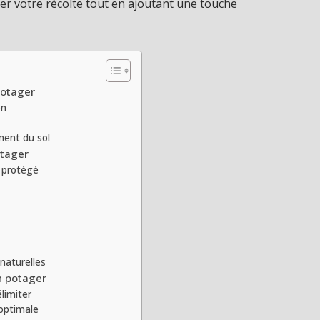
ser votre récolte tout en ajoutant une touche
potager
on
ment du sol
otager
t protégé
naturelles
n potager
limiter
 optimale