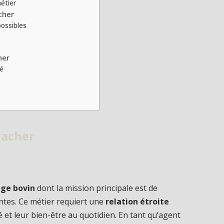
étier
cher
possibles
her
té
vacher
age bovin
dont la mission principale est de
antes. Ce métier requiert une
relation étroite
é et leur bien-être au quotidien. En tant qu’agent