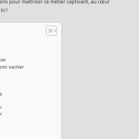
iens pour maîtriser ce métier captivant, au cœur
ci !
ier
nir vacher
es
n
r