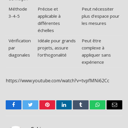
Méthode
Précise et
Peut nécessiter
3-4-5
applicable à
plus d’espace pour
différentes
les mesures
échelles
Vérification
Idéale pour grands
Peut être
par
projets, assure
complexe à
diagonales
l’orthogonalité
appliquer sans
expérience
https://www.youtube.com/watch?v=tvpfMNi62Cc
Facebook
Twitter
Pinterest
LinkedIn
Tumblr
WhatsApp
Email