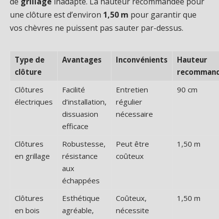
de
grillage
inadapté. La hauteur recommandée pour
une clôture est d’environ
1,50 m
pour garantir que
vos chèvres ne puissent pas sauter par-dessus.
Type de
Avantages
Inconvénients
Hauteur
clôture
recomman
Clôtures
Facilité
Entretien
90 cm
électriques
d’installation,
régulier
dissuasion
nécessaire
efficace
Clôtures
Robustesse,
Peut être
1,50 m
en grillage
résistance
coûteux
aux
échappées
Clôtures
Esthétique
Coûteux,
1,50 m
en bois
agréable,
nécessite