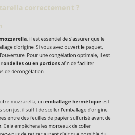
arella correctement ?
n
 mozzarella
, il est essentiel de s’assurer que le
lage d’origine. Si vous avez ouvert le paquet,
’ouverture. Pour une congélation optimale, il est
 rondelles ou en portions
afin de faciliter
mps de décongélation.
votre mozzarella, un
emballage hermétique
est
son jus, il suffit de sceller l’emballage d’origine.
es entre des feuilles de papier sulfurisé avant de
n
. Cela empêchera les morceaux de coller
surez-vous de retirer autant d’air que possible du