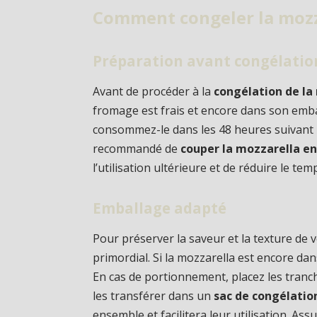
Comment congeler la mozz
Préparation avant congélatio
Avant de procéder à la
congélation de la
fromage est frais et encore dans son embal
consommez-le dans les 48 heures suivant l
recommandé de
couper la mozzarella en
l’utilisation ultérieure et de réduire le te
Emballage adapté
Pour préserver la saveur et la texture de 
primordial. Si la mozzarella est encore dans 
En cas de portionnement, placez les tranch
les transférer dans un
sac de congélatio
ensemble et facilitera leur utilisation. As