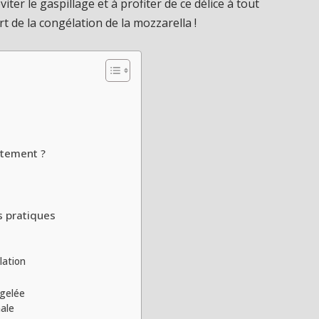
er le gaspillage et à profiter de ce délice à tout
 de la congélation de la mozzarella !
ctement ?
s pratiques
lation
ngelée
male