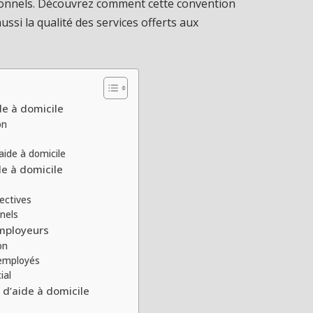
sionnels. Découvrez comment cette convention
ssi la qualité des services offerts aux
de à domicile
on
aide à domicile
de à domicile
ectives
nels
employeurs
on
 employés
ial
 d’aide à domicile