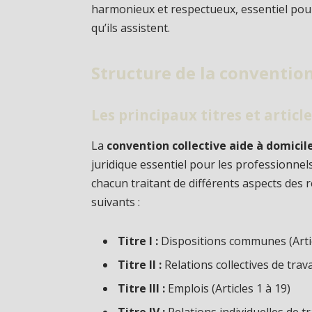
harmonieux et respectueux, essentiel pour
qu’ils assistent.
Structure de la convention
Les principaux titres et articl
La
convention collective aide à domicil
juridique essentiel pour les professionnels
chacun traitant de différents aspects des re
suivants :
Titre I :
Dispositions communes (Artic
Titre II :
Relations collectives de travai
Titre III :
Emplois (Articles 1 à 19)
Titre IV :
Relations individuelles de tra