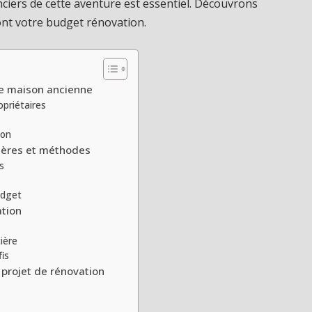
nciers de cette aventure est essentiel. Découvrons
ont votre budget rénovation.
ne maison ancienne
opriétaires
ion
itères et méthodes
s
udget
ation
ière
fis
 projet de rénovation