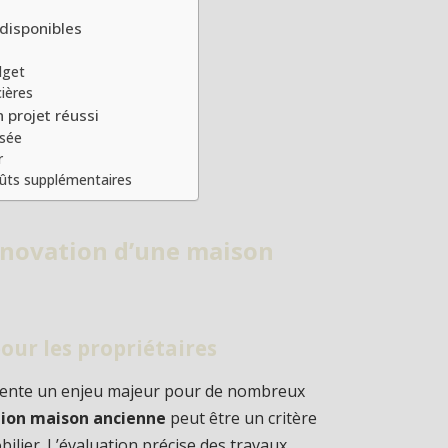
 disponibles
dget
cières
 projet réussi
isée
r
coûts supplémentaires
énovation d’une maison
our les propriétaires
sente un enjeu majeur pour de nombreux
tion maison ancienne
peut être un critère
bilier. L’évaluation précise des travaux