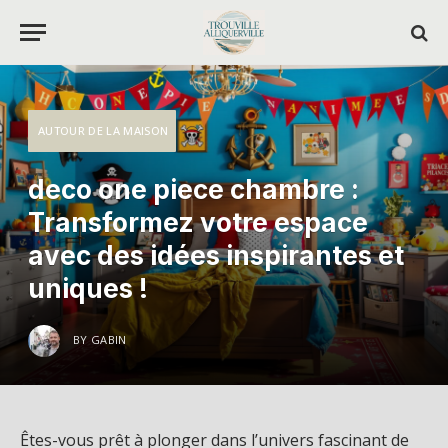
AUTOUR DE LA MAISON
deco one piece chambre :
Transformez votre espace
avec des idées inspirantes et
uniques !
BY
GABIN
Êtes-vous prêt à plonger dans l’univers fascinant de