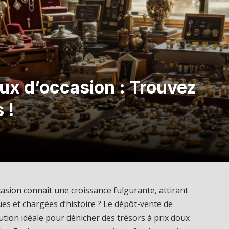
ux d’occasion : Trouvez
 !
asion connaît une croissance fulgurante, attirant
es et chargées d’histoire ? Le dépôt-vente de
tion idéale pour dénicher des trésors à prix doux