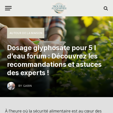
AUTOUR DE LA MAISON
Dosage glyphosate pour 5 l
d’eau forum : Découvrez les
recommandations et astuces
des experts !
BY
GABIN
À l’heure où la sécurité alimentaire est au cœur des