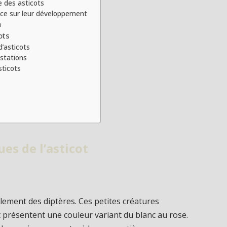
e des asticots
nce sur leur développement
n
ots
d’asticots
estations
sticots
ues de l’asticot
lement des diptères. Ces petites créatures
 présentent une couleur variant du blanc au rose.