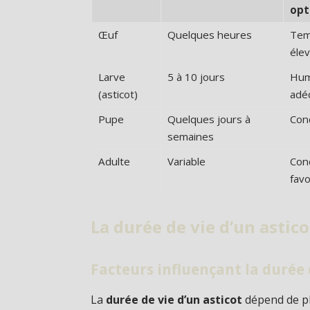
opt
Œuf
Quelques heures
Tem
éle
Larve
5 à 10 jours
Hum
(asticot)
adé
Pupe
Quelques jours à
Cond
semaines
Adulte
Variable
Con
favo
La durée de vie d’un astico
Facteurs influençant la durée 
La
durée de vie d’un asticot
dépend de pl