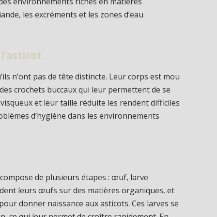
 des environnements riches en matières
ande, les excréments et les zones d’eau
l’asticot
’ils n’ont pas de tête distincte. Leur corps est mou
 des crochets buccaux qui leur permettent de se
squeux et leur taille réduite les rendent difficiles
problèmes d’hygiène dans les environnements
se compose de plusieurs étapes : œuf, larve
ndent leurs œufs sur des matières organiques, et
pour donner naissance aux asticots. Ces larves se
n, ce qui leur permet de croître rapidement. En