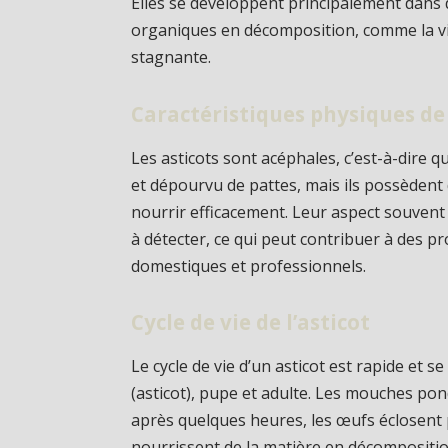
Elles se développent principalement dans
organiques en décomposition, comme la vi
stagnante.
Caractéristiques physiques de 
Les asticots sont acéphales, c’est-à-dire qu
et dépourvu de pattes, mais ils possèdent
nourrir efficacement. Leur aspect souvent vi
à détecter, ce qui peut contribuer à des 
domestiques et professionnels.
Cycle de vie de l’asticot
Le cycle de vie d’un asticot est rapide et 
(asticot), pupe et adulte. Les mouches po
après quelques heures, les œufs éclosent 
nourrissent de la matière en décompositio