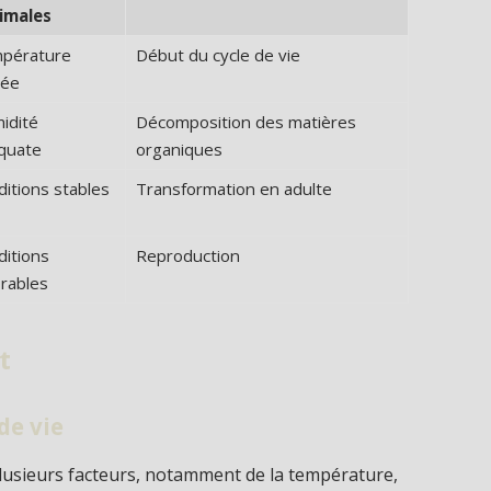
imales
pérature
Début du cycle de vie
vée
idité
Décomposition des matières
quate
organiques
itions stables
Transformation en adulte
ditions
Reproduction
rables
t
de vie
usieurs facteurs, notamment de la température,