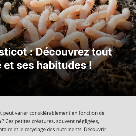
sticot : Découvrez tout
e et ses habitudes !
ot peut varier considérablement en fonction de
? Ces petites créatures, souvent négligées,
ntaire et le recyclage des nutriments. Découvrir