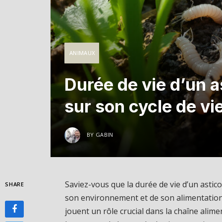
ANIMAUX
Durée de vie d’un a
sur son cycle de vi
BY
GABIN
Saviez-vous que la durée de vie d’un astic
SHARE
son environnement et de son alimentation 
jouent un rôle crucial dans la chaîne alime