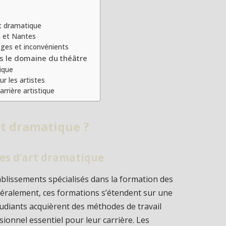
rt dramatique
n et Nantes
tages et inconvénients
ns le domaine du théâtre
tique
r les artistes
rière artistique
rt dramatique ?
oles d’art dramatique
blissements spécialisés dans la formation des
néralement, ces formations s’étendent sur une
étudiants acquièrent des méthodes de travail
sionnel essentiel pour leur carrière. Les