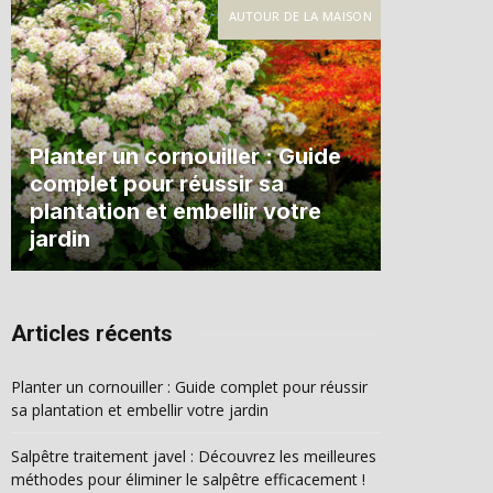
AUTOUR DE LA MAISON
Planter un cornouiller : Guide
complet pour réussir sa
plantation et embellir votre
jardin
Articles récents
Planter un cornouiller : Guide complet pour réussir
sa plantation et embellir votre jardin
Salpêtre traitement javel : Découvrez les meilleures
méthodes pour éliminer le salpêtre efficacement !