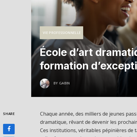
VIE PROFESSIONNELLE
École d’art dramat
formation d’except
BY
GABIN
Chaque année, des milliers de jeunes passi
SHARE
dramatique, rêvant de devenir les prochain
Ces institutions, véritables pépinières de 