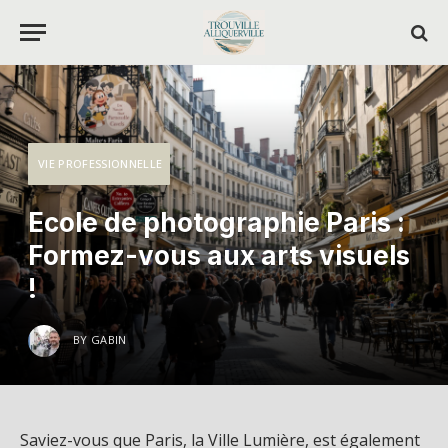
VIE PROFESSIONNELLE
Ecole de photographie Paris :
Formez-vous aux arts visuels
!
BY
GABIN
Saviez-vous que Paris, la Ville Lumière, est également