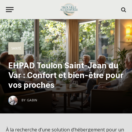
SANTÉ
EHPAD Toulon Saint-Jean du
Var : Confort et bien-être pour
vos proches
BY
GABIN
À la recherche d’une solution d’hébergement pour un