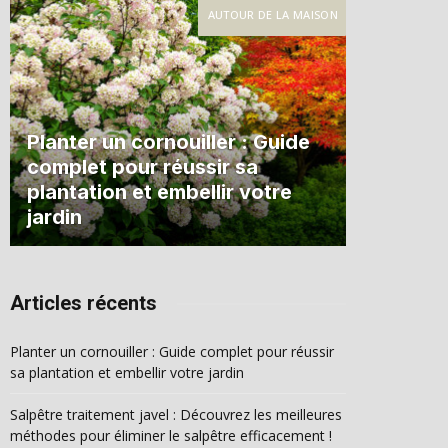
AUTOUR DE LA MAISON
Planter un cornouiller : Guide
complet pour réussir sa
plantation et embellir votre
jardin
Articles récents
Planter un cornouiller : Guide complet pour réussir
sa plantation et embellir votre jardin
Salpêtre traitement javel : Découvrez les meilleures
méthodes pour éliminer le salpêtre efficacement !