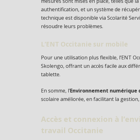
mesures sont mises en place, telles que la
authentification, et un système de récupér
technique est disponible via Scolarité Serv
résoudre leurs problèmes.
L’ENT Occitanie sur mobile
Pour une utilisation plus flexible, l’ENT Oc
Skolengo, offrant un accès facile aux dif
tablette.
En somme, l’
Environnement numérique de
scolaire améliorée, en facilitant la gestio
Accès et connexion à l’e
travail Occitanie