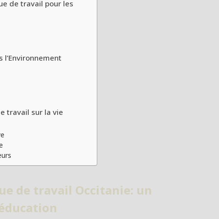
 de travail pour les
s l’Environnement
travail sur la vie
ve
e
eurs
 de travail Occitanie: un
’éducation