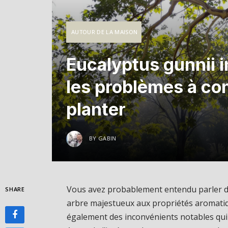
AUTOUR DE LA MAISON
Eucalyptus gunnii 
les problèmes à con
planter
BY
GABIN
Vous avez probablement entendu parler de
SHARE
arbre majestueux aux propriétés aromatiqu
également des inconvénients notables qui 