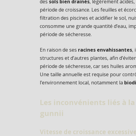
des
sols bien drainés
, légèrement acides,
période de croissance. Les feuilles et éc
filtration des piscines et acidifier le sol, 
consomme une grande quantité d’eau, imp
période de sécheresse.
En raison de ses
racines envahissantes
,
structures et d’autres plantes, afin d’éviter
période de sécheresse, car ses huiles arom
Une taille annuelle est requise pour contr
l’environnement local, notamment la
biod
Les inconvénients liés à la
gunnii
Vitesse de croissance excessiv