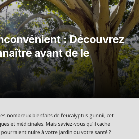
inconvénient : Découvrez
naître avant de le
s nombreux bienfaits de l’eucalyptus gunnii, cet
es et médicinales. Mais saviez-vous qu’il cache
pourraient nuire à votre jardin ou votre santé ?