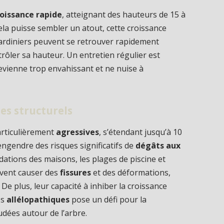
roissance rapide
, atteignant des hauteurs de 15 à
la puisse sembler un atout, cette croissance
jardiniers peuvent se retrouver rapidement
trôler sa hauteur. Un entretien régulier est
devienne trop envahissant et ne nuise à
es structurels
rticulièrement
agressives
, s’étendant jusqu’à 10
engendre des risques significatifs de
dégâts aux
tions des maisons, les plages de piscine et
uvent causer des
fissures
et des déformations,
De plus, leur capacité à inhiber la croissance
es
allélopathiques
pose un défi pour la
udées autour de l’arbre.