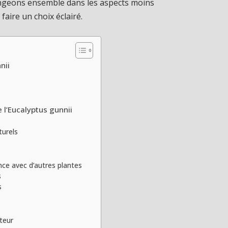
longeons ensemble dans les aspects moins
faire un choix éclairé.
nii
e l’Eucalyptus gunnii
turels
nce avec d’autres plantes
s
s
uteur