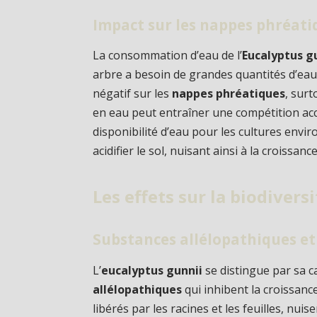
Impact sur les nappes phréati
La consommation d’eau de l’
Eucalyptus g
arbre a besoin de grandes quantités d’eau
négatif sur les
nappes phréatiques
, sur
en eau peut entraîner une compétition acc
disponibilité d’eau pour les cultures envir
acidifier le sol, nuisant ainsi à la croissan
Les effets sur la biodiversi
Substances allélopathiques et
L’
eucalyptus gunnii
se distingue par sa c
allélopathiques
qui inhibent la croissan
libérés par les racines et les feuilles, nu