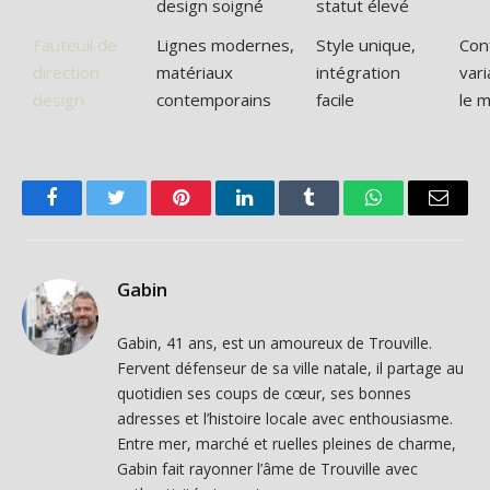
design soigné
statut élevé
Fauteuil de
Lignes modernes,
Style unique,
Con
direction
matériaux
intégration
vari
design
contemporains
facile
le 
Facebook
Twitter
Pinterest
LinkedIn
Tumblr
WhatsApp
Email
Gabin
Gabin, 41 ans, est un amoureux de Trouville.
Fervent défenseur de sa ville natale, il partage au
quotidien ses coups de cœur, ses bonnes
adresses et l’histoire locale avec enthousiasme.
Entre mer, marché et ruelles pleines de charme,
Gabin fait rayonner l’âme de Trouville avec