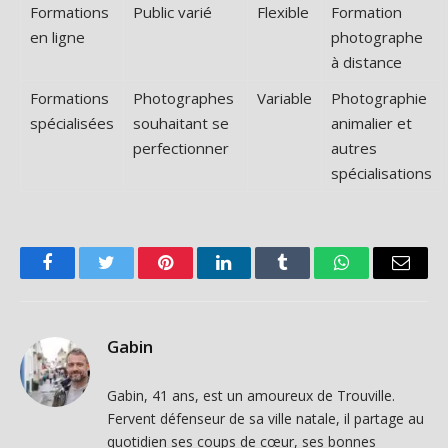
Formations
Public varié
Flexible
Formation
en ligne
photographe
à distance
Formations
Photographes
Variable
Photographie
spécialisées
souhaitant se
animalier et
perfectionner
autres
spécialisations
Facebook
Twitter
Pinterest
LinkedIn
Tumblr
WhatsApp
Email
Gabin
Gabin, 41 ans, est un amoureux de Trouville.
Fervent défenseur de sa ville natale, il partage au
quotidien ses coups de cœur, ses bonnes