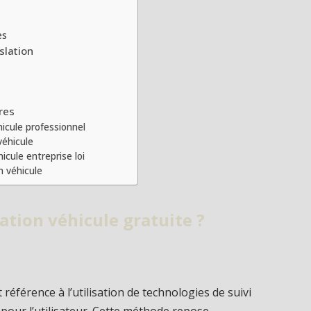
es
slation
res
icule professionnel
véhicule
icule entreprise loi
n véhicule
sation véhicule gratuite ?
t référence à l’utilisation de technologies de suivi