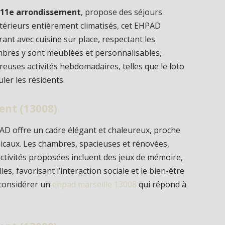
e
11e arrondissement
, propose des séjours
térieurs entièrement climatisés, cet EHPAD
rant avec cuisine sur place, respectant les
mbres y sont meublées et personnalisables,
reuses activités hebdomadaires, telles que le loto
ler les résidents.
ent (13008)
PAD offre un cadre élégant et chaleureux, proche
caux. Les chambres, spacieuses et rénovées,
activités proposées incluent des jeux de mémoire,
les, favorisant l’interaction sociale et le bien-être
e considérer un
ehpad marseille 13008
qui répond à