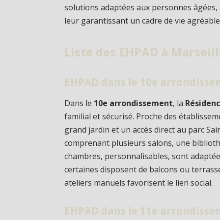
solutions adaptées aux personnes âgées,
leur garantissant un cadre de vie agréable
Liste des EHPAD à Marseil
EHPAD dans le 10e arrondisse
Dans le
10e arrondissement
, la
Résiden
familial et sécurisé. Proche des établisse
grand jardin et un accès direct au parc Sai
comprenant plusieurs salons, une bibliothè
chambres, personnalisables, sont adapté
certaines disposent de balcons ou terrasse
ateliers manuels favorisent le lien social.
EHPAD dans le 11e arrondisse