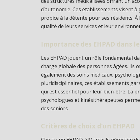
des structures médicalisées offrant un a
d’autonomie. Ces établissements visent à g
propice à la détente pour ses résidents. À
qualité de leurs services et leur environn
Importance des EHPAD dans le
Les EHPAD jouent un rôle fondamental dan
charge globale des personnes âgées. Ils 
également des soins médicaux, psychologi
pluridisciplinaires, ces établissements gar
qui est essentiel pour leur bien-être. La 
psychologues et kinésithérapeutes permet
des seniors.
Critères de choix d’un EHPAD
Choisir un EHPAD à Marseille nécessite de 