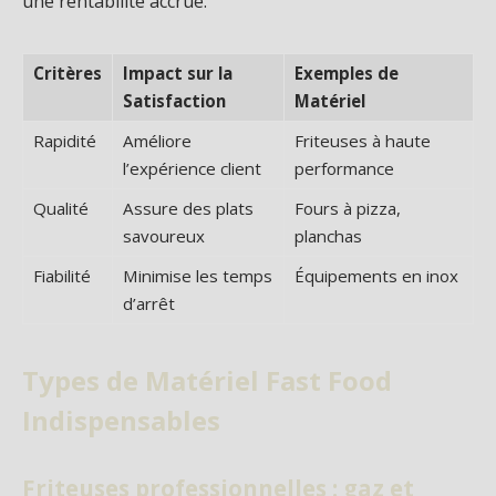
une rentabilité accrue.
Critères
Impact sur la
Exemples de
Satisfaction
Matériel
Rapidité
Améliore
Friteuses à haute
l’expérience client
performance
Qualité
Assure des plats
Fours à pizza,
savoureux
planchas
Fiabilité
Minimise les temps
Équipements en inox
d’arrêt
Types de Matériel Fast Food
Indispensables
Friteuses professionnelles : gaz et