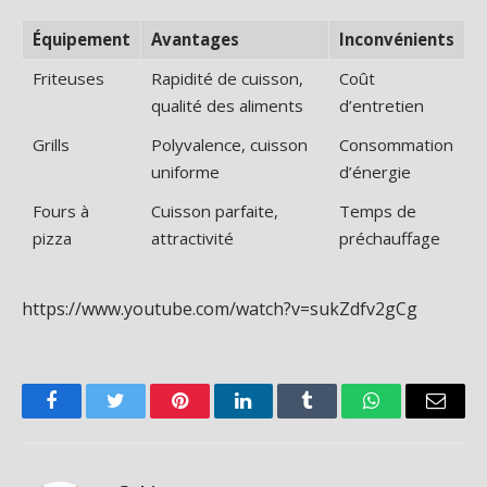
Équipement
Avantages
Inconvénients
Friteuses
Rapidité de cuisson,
Coût
qualité des aliments
d’entretien
Grills
Polyvalence, cuisson
Consommation
uniforme
d’énergie
Fours à
Cuisson parfaite,
Temps de
pizza
attractivité
préchauffage
https://www.youtube.com/watch?v=sukZdfv2gCg
Facebook
Twitter
Pinterest
LinkedIn
Tumblr
WhatsApp
Email