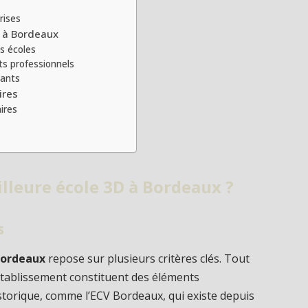
rises
D à Bordeaux
es écoles
ts professionnels
iants
ires
ires
eilleure école 3D à Bordeaux ?
s
Bordeaux
repose sur plusieurs critères clés. Tout
l’établissement constituent des éléments
istorique, comme l’ECV Bordeaux, qui existe depuis