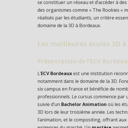
se constituer un réseau et d’accéder à de
des organismes comme « The Rookies » met
réalisés par les étudiants, un critère essen
domaine de la 3D à Bordeaux.
Les meilleures écoles 3D 
Présentation de l’ECV Bordea
L’
ECV Bordeaux
est une institution recon
notamment dans le domaine de la 3D. Fondé
six campus en France et bénéficie de nomb
professionnels. Le cursus commence par 
suivie d’un
Bachelor Animation
où les ét
3D lors de leur troisième année. Les techn
l’animation, et le compositing, offrant a
exigences du marché. Un
mastère
permet 