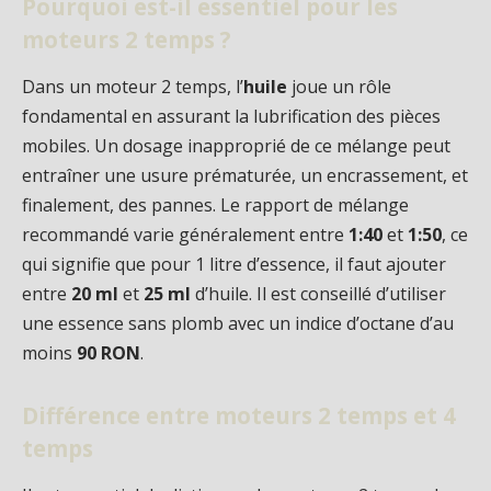
Pourquoi est-il essentiel pour les
moteurs 2 temps ?
Dans un moteur 2 temps, l’
huile
joue un rôle
fondamental en assurant la lubrification des pièces
mobiles. Un dosage inapproprié de ce mélange peut
entraîner une usure prématurée, un encrassement, et
finalement, des pannes. Le rapport de mélange
recommandé varie généralement entre
1:40
et
1:50
, ce
qui signifie que pour 1 litre d’essence, il faut ajouter
entre
20 ml
et
25 ml
d’huile. Il est conseillé d’utiliser
une essence sans plomb avec un indice d’octane d’au
moins
90 RON
.
Différence entre moteurs 2 temps et 4
temps