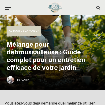
AUTOUR DE LA MAISON
Mélange pour
débroussailleuse : Guide
complet pour un entretien
efficace de votre jardin
BY
GABIN
Vous êtes-vous déjà demandé quel mélange utiliser