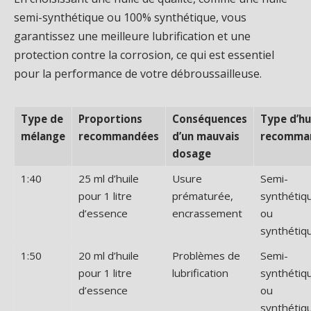
semi-synthétique ou 100% synthétique, vous
garantissez une meilleure lubrification et une
protection contre la corrosion, ce qui est essentiel
pour la performance de votre débroussailleuse.
Type de
Proportions
Conséquences
Type d’hu
mélange
recommandées
d’un mauvais
recomma
dosage
1:40
25 ml d’huile
Usure
Semi-
pour 1 litre
prématurée,
synthétiq
d’essence
encrassement
ou
synthétiq
1:50
20 ml d’huile
Problèmes de
Semi-
pour 1 litre
lubrification
synthétiq
d’essence
ou
synthétiq