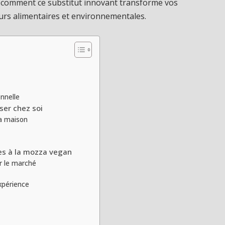
 comment ce substitut innovant transforme vos
eurs alimentaires et environnementales.
nnelle
ser chez soi
a maison
es à la mozza vegan
r le marché
xpérience