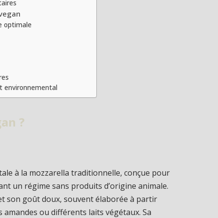
taires
 vegan
e optimale
res
ct environnemental
gan ?
ale à la mozzarella traditionnelle, conçue pour
nt un régime sans produits d’origine animale.
et son goût doux, souvent élaborée à partir
s amandes ou différents laits végétaux. Sa