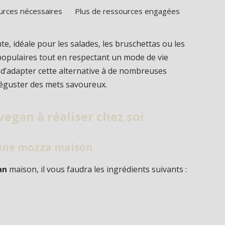
urces nécessaires
Plus de ressources engagées
e, idéale pour les salades, les bruschettas ou les
populaires tout en respectant un mode de vie
t d’adapter cette alternative à de nombreuses
 déguster des mets savoureux.
vegan à réaliser chez soi
 une mozza maison
an
maison, il vous faudra les ingrédients suivants :