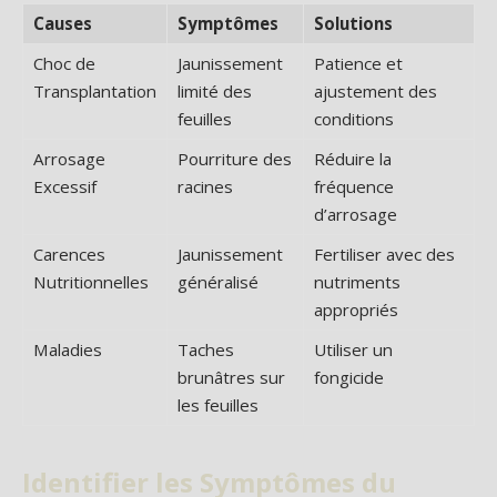
Causes
Symptômes
Solutions
Choc de
Jaunissement
Patience et
Transplantation
limité des
ajustement des
feuilles
conditions
Arrosage
Pourriture des
Réduire la
Excessif
racines
fréquence
d’arrosage
Carences
Jaunissement
Fertiliser avec des
Nutritionnelles
généralisé
nutriments
appropriés
Maladies
Taches
Utiliser un
brunâtres sur
fongicide
les feuilles
Identifier les Symptômes du