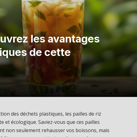
couvrez les avantages
iques de cette
tion des déchets plastiques, les pailles de riz
 et écologique. Saviez-vous que ces pailles
ent non seulement rehausser vos boissons, mais