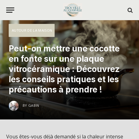
AUTOUR DE LA MAISON
Peut-on mettre une cocotte
en fonte sur une plaque
vitrocéramique : Découvrez
les conseils pratiques et les
précautions à prendre !
BY
GABIN
Vous êtes-vous déjà demandé si la chaleur intense