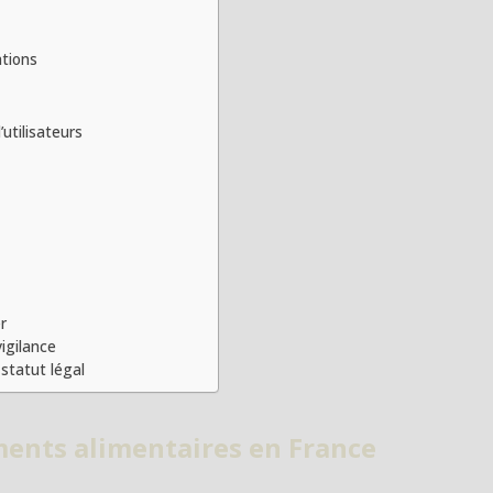
Q
ations
utilisateurs
r
igilance
statut légal
ments alimentaires en France