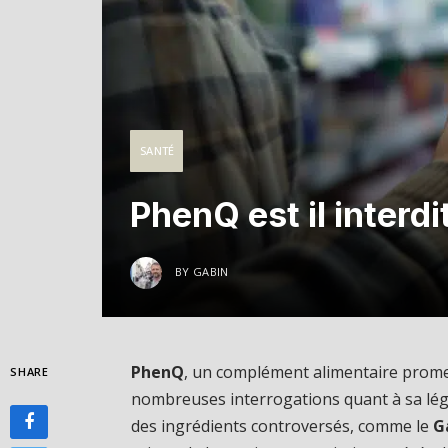
SANTÉ
PhenQ est il interdi
BY
GABIN
PhenQ
, un complément alimentaire promet
SHARE
nombreuses interrogations quant à sa léga
des ingrédients controversés, comme le
G