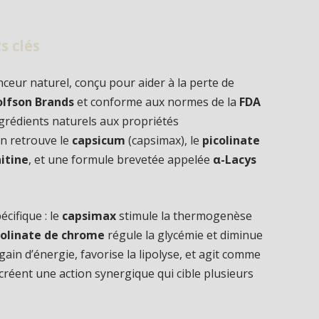
s clés
eur naturel, conçu pour aider à la perte de
lfson Brands
et conforme aux normes de la
FDA
grédients naturels aux propriétés
on retrouve le
capsicum
(capsimax), le
picolinate
itine
, et une formule brevetée appelée
α-Lacys
cifique : le
capsimax
stimule la thermogenèse
colinate de chrome
régule la glycémie et diminue
gain d’énergie, favorise la lipolyse, et agit comme
créent une action synergique qui cible plusieurs