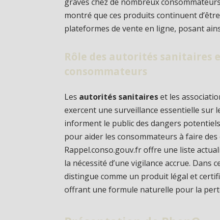
graves chez de nombreux consommateurs. Ma
montré que ces produits continuent d’êtr
plateformes de vente en ligne, posant ain
Rôle des autorités sanitaires 
consommateurs
Les
autorités sanitaires
et les associat
exercent une surveillance essentielle sur 
informent le public des dangers potentiels 
pour aider les consommateurs à faire des c
Rappel.conso.gouv.fr offre une liste actua
la nécessité d’une vigilance accrue. Dans c
distingue comme un produit légal et certi
offrant une formule naturelle pour la pert