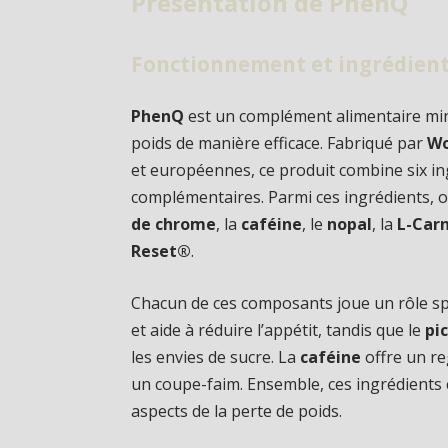
Présentation de PhenQ
Fonctionnement et ingrédient
PhenQ
est un complément alimentaire minc
poids de manière efficace. Fabriqué par
Wo
et européennes, ce produit combine six in
complémentaires. Parmi ces ingrédients, 
de chrome
, la
caféine
, le
nopal
, la
L-Carn
Reset®
.
Chacun de ces composants joue un rôle spé
et aide à réduire l’appétit, tandis que le
pi
les envies de sucre. La
caféine
offre un re
un coupe-faim. Ensemble, ces ingrédients 
aspects de la perte de poids.