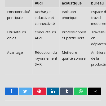
Audi
acoustique
bureau
Fonctionnalité
Recharge
Isolation
Espace 
principale
inductive et
phonique
travail
connectivité
modern
Utilisateurs
Conducteurs
Professionnels
Travaille
cibles
Audi
et particuliers
en
déplace
Avantage
Réduction du
Meilleure
Améliora
rayonnement
qualité sonore
de la
SAR
productiv
Facebook
Twitter
Pinterest
LinkedIn
Tumblr
WhatsApp
Email