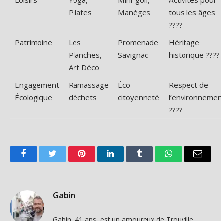
Loisirs
Yoga,
Mini-golf,
Activités pour
Pilates
Manèges
tous les âges
????
Patrimoine
Les
Promenade
Héritage
Planches,
Savignac
historique ????️
Art Déco
Engagement
Ramassage
Éco-
Respect de
Écologique
déchets
citoyenneté
l’environneme
????
Facebook
Twitter
Pinterest
LinkedIn
Tumblr
WhatsApp
Email
Gabin
Gabin, 41 ans, est un amoureux de Trouville.