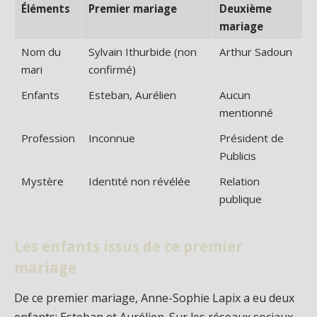
Éléments
Premier mariage
Deuxième
mariage
Nom du
Sylvain Ithurbide (non
Arthur Sadoun
mari
confirmé)
Enfants
Esteban, Aurélien
Aucun
mentionné
Profession
Inconnue
Président de
Publicis
Mystère
Identité non révélée
Relation
publique
Les enfants issus de ce premier
mariage
De ce premier mariage, Anne-Sophie Lapix a eu deux