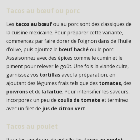
Tacos au bœuf ou porc
Les
tacos au bœuf
ou au porc sont des classiques de
la cuisine mexicaine. Pour préparer cette variante,
commencez par faire dorer de l’oignon dans de l’huile
d’olive, puis ajoutez le
bœuf haché
ou le porc.
Assaisonnez avec des épices comme le cumin et le
piment pour relever le goût. Une fois la viande cuite,
garnissez vos
tortillas
avec la préparation, en
ajoutant des légumes frais tels que des
tomates
, des
poivrons
et de la
laitue
. Pour intensifier les saveurs,
incorporez un peu de
coulis de tomate
et terminez
avec un filet de
jus de citron vert
.
Tacos au poulet
Pour les amateurs de volaille, les
tacos au poulet