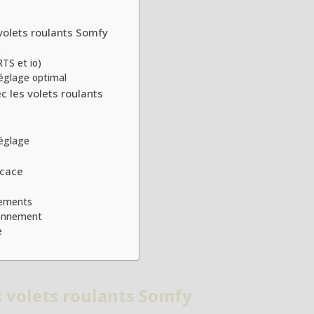
olets roulants Somfy
s
TS et io)
églage optimal
c les volets roulants
réglage
icace
glements
ionnement
e
 volets roulants Somfy