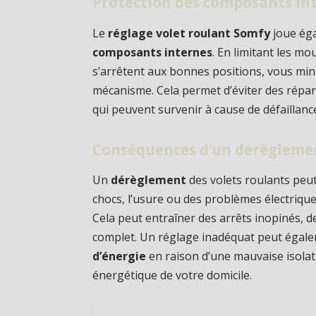
Protection des composants in
Le
réglage volet roulant Somfy
joue éga
composants internes
. En limitant les m
s’arrêtent aux bonnes positions, vous min
mécanisme. Cela permet d’éviter des répar
qui peuvent survenir à cause de défaillanc
Conséquences d’un dérègleme
Un
dérèglement
des volets roulants peu
chocs, l’usure ou des problèmes électriqu
Cela peut entraîner des arrêts inopinés,
complet. Un réglage inadéquat peut éga
d’énergie
en raison d’une mauvaise isolati
énergétique de votre domicile.