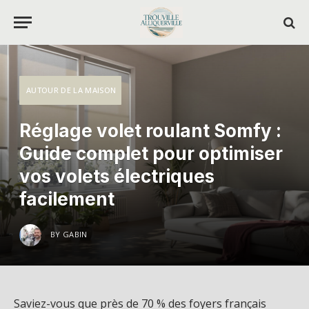
AUTOUR DE LA MAISON
Réglage volet roulant Somfy :
Guide complet pour optimiser
vos volets électriques
facilement
BY
GABIN
Saviez-vous que près de 70 % des foyers français