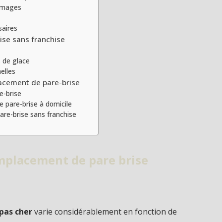
ommages
saires
se sans franchise
s de glace
elles
lacement de pare-brise
e-brise
 pare-brise à domicile
are-brise sans franchise
mplacement de pare brise
pas cher
varie considérablement en fonction de