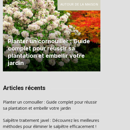
AUTOUR DE LA MAISON
Planter un cornouiller : Guide
complet pour réussir sa
plantation et embellir votre
jardin
Articles récents
Planter un cornouiller : Guide complet pour réussir
sa plantation et embellir votre jardin
Salpêtre traitement javel : Découvrez les meilleures
méthodes pour éliminer le salpêtre efficacement !