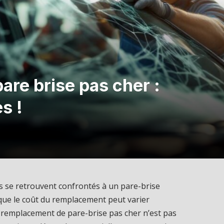
re brise pas cher :
s !
s se retrouvent confrontés à un pare-brise
ue le coût du remplacement peut varier
 remplacement de pare-brise pas cher n’est pas