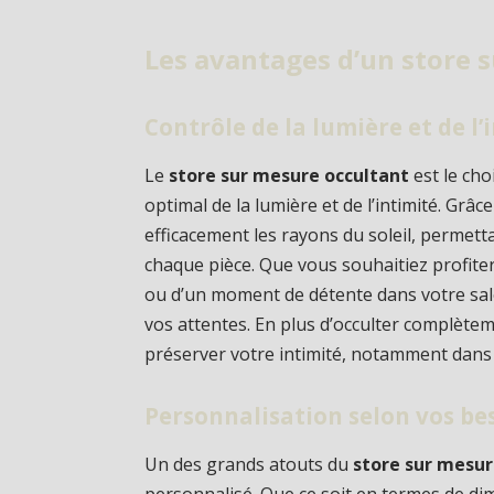
Les avantages d’un store 
Contrôle de la lumière et de l’
Le
store sur mesure occultant
est le cho
optimal de la lumière et de l’intimité. Grâc
efficacement les rayons du soleil, permet
chaque pièce. Que vous souhaitiez profiter
ou d’un moment de détente dans votre sal
vos attentes. En plus d’occulter complète
préserver votre intimité, notamment dans 
Personnalisation selon vos be
Un des grands atouts du
store sur mesur
personnalisé. Que ce soit en termes de di