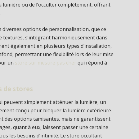
a lumière ou de l’occulter complètement, offrant
.
 diverses options de personnalisation, que ce
de textures, s’intégrant harmonieusement dans
linent également en plusieurs types d’installation,
afond, permettant une flexibilité lors de leur mise
our un
store sur mesure pas cher
qui répond à
s de stores
ui peuvent simplement atténuer la lumière, un
uement conçu pour bloquer la lumière extérieure.
nt des options tamisantes, mais ne garantissent
lages, quant à eux, laissent passer une certaine
ous les besoins d’intimité. Le store occultant