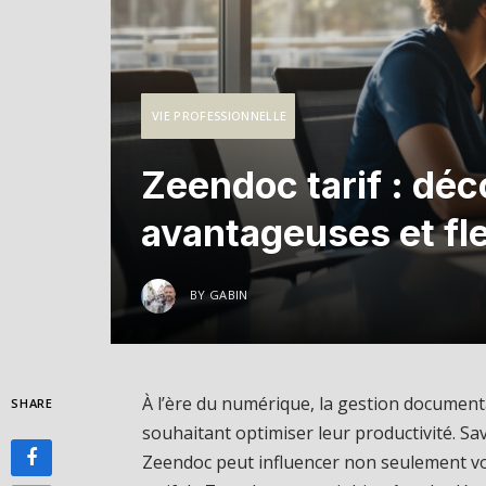
VIE PROFESSIONNELLE
Zeendoc tarif : déc
avantageuses et fl
BY
GABIN
À l’ère du numérique, la gestion documenta
SHARE
souhaitant optimiser leur productivité. S
Zeendoc peut influencer non seulement votr