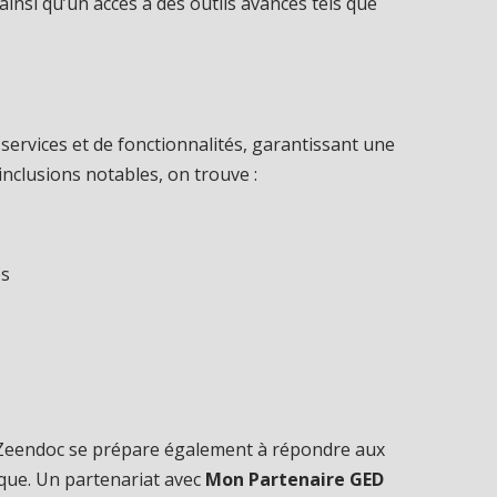
insi qu’un accès à des outils avancés tels que
t
ervices et de fonctionnalités, garantissant une
nclusions notables, on trouve :
es
, Zeendoc se prépare également à répondre aux
ique. Un partenariat avec
Mon Partenaire GED