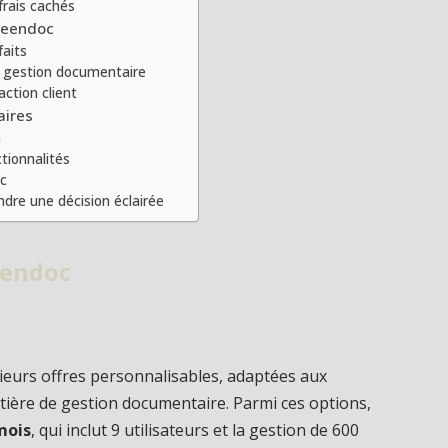
frais cachés
 Zeendoc
faits
e gestion documentaire
action client
aires
n
ctionnalités
oc
ndre une décision éclairée
eendoc
ieurs offres personnalisables, adaptées aux
tière de gestion documentaire. Parmi ces options,
mois
, qui inclut 9 utilisateurs et la gestion de 600