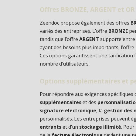
Offres BRONZE, ARGENT et OR :
Zeendoc propose également des offres
B
variés des entreprises. L’offre
BRONZE
per
tandis que l’offre
ARGENT
supporte entr
ayant des besoins plus importants, l’offre
Ces options garantissent une tarification 
nombre d’utilisateurs.
Options supplémentaires et pe
Pour répondre aux exigences spécifiques 
supplémentaires
et des
personnalisati
signature électronique
, la
gestion des n
personnalisés. Les entreprises peuvent é
entrants
et d’un
stockage illimité
. Pour
de la
facture électronique
devient une né