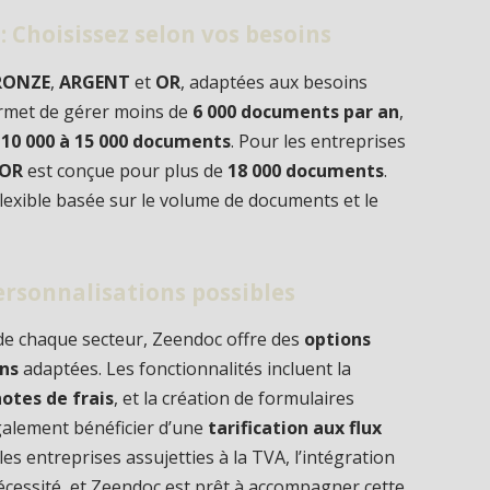
 Choisissez selon vos besoins
RONZE
,
ARGENT
et
OR
, adaptées aux besoins
met de gérer moins de
6 000 documents par an
,
e
10 000 à 15 000 documents
. Pour les entreprises
OR
est conçue pour plus de
18 000 documents
.
flexible basée sur le volume de documents et le
rsonnalisations possibles
de chaque secteur, Zeendoc offre des
options
ons
adaptées. Les fonctionnalités incluent la
otes de frais
, et la création de formulaires
galement bénéficier d’une
tarification aux flux
 les entreprises assujetties à la TVA, l’intégration
cessité, et Zeendoc est prêt à accompagner cette