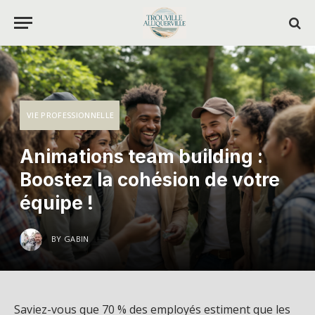
VIE PROFESSIONNELLE
Animations team building :
Boostez la cohésion de votre
équipe !
BY
GABIN
Saviez-vous que 70 % des employés estiment que les